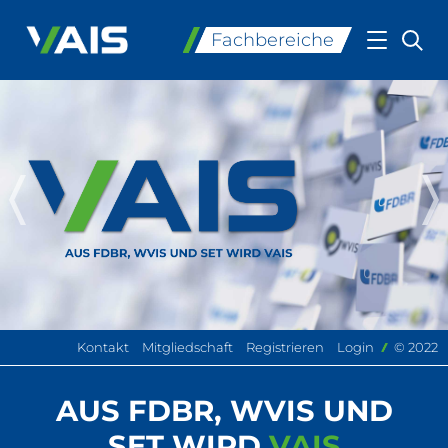
Fachbereiche
Der Verband
Fachbereiche
Publikationen
Weiterbildung
Kontakt
Mitgliedschaft
Registrieren
Login
© 2022
AUS FDBR, WVIS UND
Kommunikation
SET WIRD
VAIS