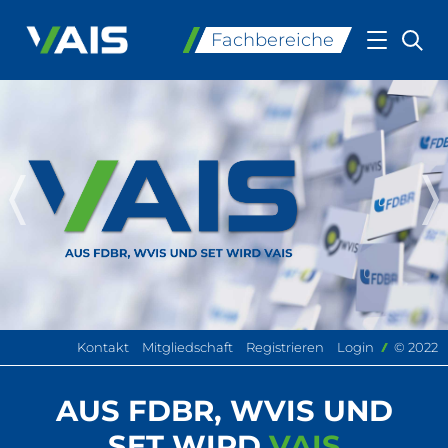
Fachbereiche
Der Verband
Fachbereiche
Publikationen
Weiterbildung
Kontakt
Mitgliedschaft
Registrieren
Login
© 2022
AUS FDBR, WVIS UND
Kommunikation
SET WIRD
VAIS